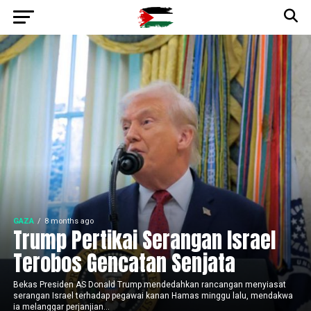
GAZA
8 months ago
Trump Pertikai Serangan Israel
Terobos Gencatan Senjata
Bekas Presiden AS Donald Trump mendedahkan rancangan menyiasat
serangan Israel terhadap pegawai kanan Hamas minggu lalu, mendakwa
ia melanggar perjanjian...