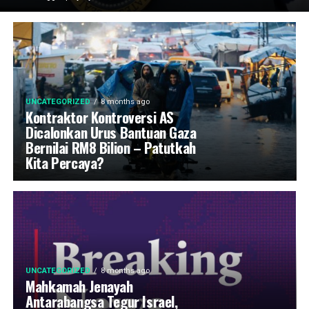
UNCATEGORIZED
8 months ago
Kontraktor Kontroversi AS
Dicalonkan Urus Bantuan Gaza
Bernilai RM8 Bilion – Patutkah
Kita Percaya?
UNCATEGORIZED
8 months ago
Mahkamah Jenayah
Antarabangsa Tegur Israel,